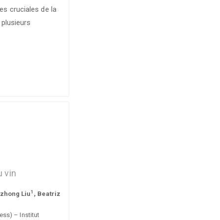
s cruciales de la
 plusieurs
u vin
1
uzhong Liu
, Beatriz
ss) – Institut