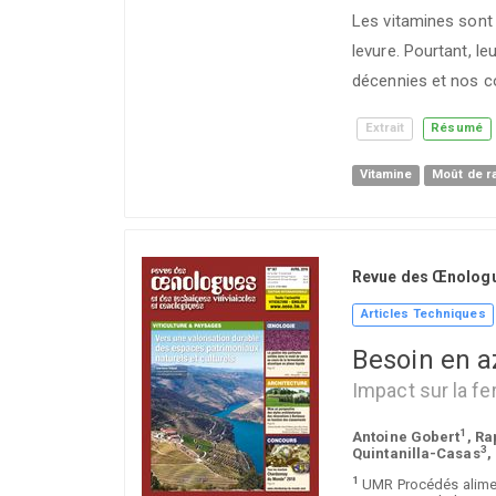
Les vitamines sont
levure. Pourtant, l
décennies et nos c
Extrait
Résumé
Vitamine
Moût de ra
Revue des Œnolog
Articles Techniques
Besoin en a
Impact sur la fe
1
Antoine Gobert
, R
3
Quintanilla-Casas
,
1
UMR Procédés aliment