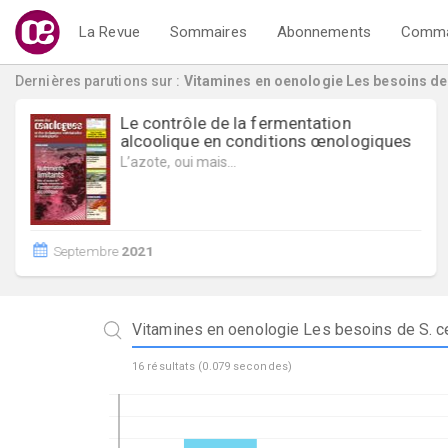
La Revue
Sommaires
Abonnements
Comma
Dernières parutions
sur :
Vitamines en oenologie Les besoins de 
Étude dynamique de l’interaction ent
ues
le SO2 et l’acétaldéhyde au …
Janvier
2021
16
résultats (
0.079
secondes)