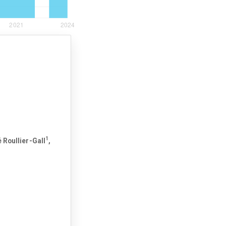
1
é Roullier-Gall
,