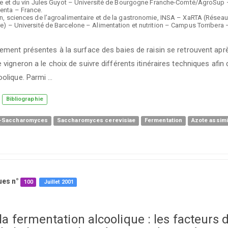
igne et du vin Jules Guyot – Université de Bourgogne Franche-Comté/AgroSup 
nta – France.
n, sciences de l’agroalimentaire et de la gastronomie, INSA – XaRTA (Réseau 
re) – Université de Barcelone – Alimentation et nutrition – Campus Torriber
lement présentes à la surface des baies de raisin se retrouvent ap
 vigneron a le choix de suivre différents itinéraires techniques afin
oolique. Parmi …
Bibliographie
n-Saccharomyces
Saccharomyces cerevisiae
Fermentation
Azote assimi
ues n°
100
Juillet
2001
la fermentation alcoolique : les facteurs 