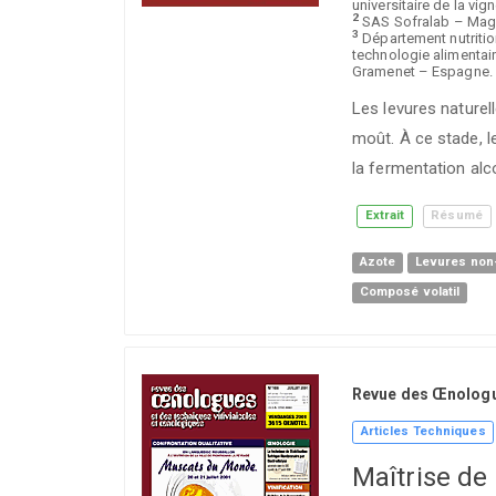
universitaire de la v
2
SAS Sofralab – Mage
3
Département nutritio
technologie alimentai
Gramenet – Espagne.
Les levures naturel
moût. À ce stade, le
la fermentation alc
Extrait
Résumé
Azote
Levures no
Composé volatil
Revue des Œnolog
Articles Techniques
Maîtrise de 