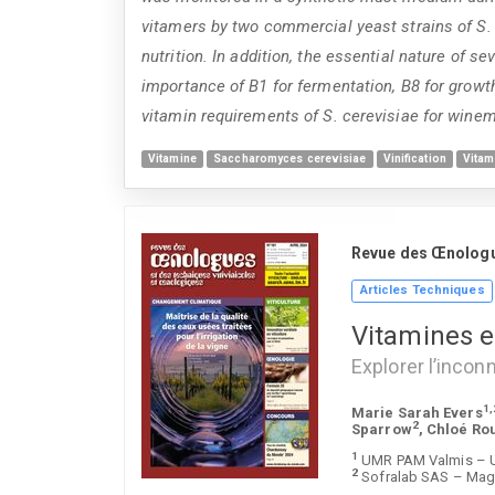
vitamers by two commercial yeast strains of S. c
nutrition. In addition, the essential nature of s
importance of B1 for fermentation, B8 for growt
vitamin requirements of S. cerevisiae for wine
Vitamine
Saccharomyces cerevisiae
Vinification
Vitam
Revue des Œnolog
Articles Techniques
Vitamines 
Explorer l’incon
1,
Marie Sarah Evers
2
Sparrow
, Chloé Rou
1
UMR PAM Valmis – Un
2
Sofralab SAS – Mage