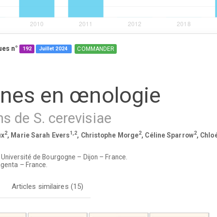
ues n°
COMMANDER
192
Juillet
2024
ines en œnologie
s de S. cerevisiae
2
1,2
2
2
ux
, Marie Sarah Evers
, Christophe Morge
, Céline Sparrow
, Chlo
niversité de Bourgogne – Dijon – France.
genta – France.
Articles similaires (15)