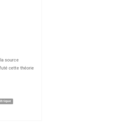
 la source
futé cette théorie
itrique