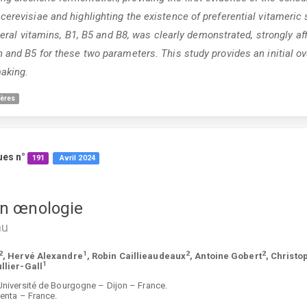
erevisiae and highlighting the existence of preferential vitameric 
everal vitamins, B1, B5 and B8, was clearly demonstrated, strongly af
h and B5 for these two parameters. This study provides an initial ov
making.
ères
ues n°
191
Avril
2024
en œnologie
nu
2
1
2
2
, Hervé Alexandre
, Robin Caillieaudeaux
, Antoine Gobert
, Christ
1
llier-Gall
iversité de Bourgogne – Dijon – France.
nta – France.