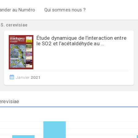
nder au Numéro
Qui sommes nous ?
S. cerevisiae
re
Besoin en azote des levures non-
Saccharomyces
Impact sur la fermentation alcoolique et le 
Avril
2018