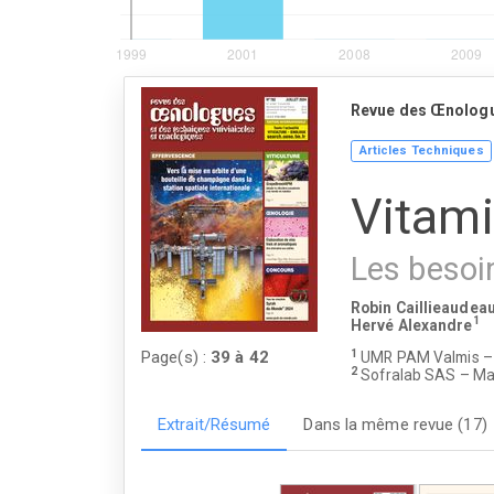
Revue des Œnolog
Articles Techniques
Vitam
Les besoin
Robin Caillieaudea
1
Hervé Alexandre
1
Page(s) :
39
à
42
UMR PAM Valmis – U
2
Sofralab SAS – Ma
Extrait/Résumé
Dans la même revue (17)