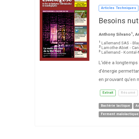
Articles Techniques
Besoins nut
1
Anthony Silvano
, 
1
Lallemand SAS - Blag
2
Lamothe-Abiet - Cané
3
Lallemand - Korntal
L’idée a longtemps 
d’énergie permettan
en prouvant qu’en m
Extrait
Résumé
Bactérie lactique
A
Ferment malolactique