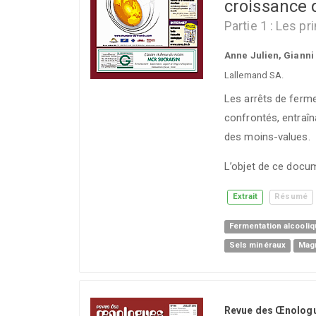
croissance d
Partie 1 : Les p
Anne Julien, Gianni 
Lallemand SA.
Les arrêts de ferme
confrontés, entraîn
des moins-values.
L’objet de ce docu
Extrait
Résumé
Fermentation alcooli
Sels minéraux
Mag
Revue des Œnolog