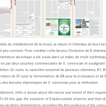
iels du métabolisme de la levure, la nature et l'étendue de leurs b
nt peu connues. Pour combler cette lacune, l'évolution de 8 vitamin
mentation alcoolique a été suivie dans un milieu de moût synthétiqu
ères par deux souches commerciales de
S. cerevisiae
et soulignant 
ition. En outre, le caractère essentiel de plusieurs vitamines, B1, B5
rtance de B1 pour la fermentation, de B8 pour la croissance et de
çu des besoins vitaminiques de
S. cerevisiae
pour la vinification.
abolism, little is known about the nature and extent of their requir
fill this gap, the evolution of 8 hydrosoluble vitamins and their di
g alcoholic fermentation, providing the first evidence of the cons