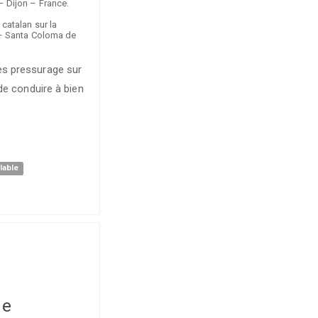
– Dijon – France.
catalan sur la
a – Santa Coloma de
rès pressurage sur
 de conduire à bien
lable
de