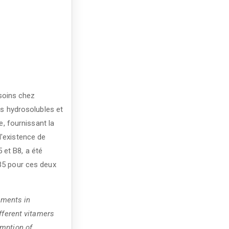
esoins chez
es hydrosolubles et
e, fournissant la
l'existence de
 et B8, a été
 B5 pour ces deux
ements in
fferent vitamers
umption of