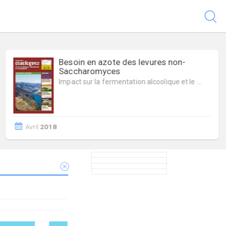
Besoins nutritionnels des
bactéries malolactiques
…
Juillet
2012