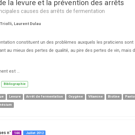
e la levure et la prévention des arrêts
rincipales causes des arrêts de fermentation
Triolli, Laurent Dulau
ntation constituent un des problèmes auxquels les praticiens sont
ant au mieux des pertes de qualité, au pire des pertes de vin, mais 
ment est …
Bibliographie
que
Levure
Arrêt de fermentation
Oxygène
Vitamine
Biotine
Panto
nésium
ues n°
144
Juillet
2012