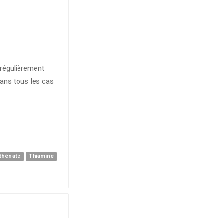
 régulièrement
dans tous les cas
thénate
Thiamine