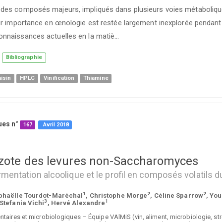
 des composés majeurs, impliqués dans plusieurs voies métabolique
eur importance en œnologie est restée largement inexplorée pendant
onnaissances actuelles en la matiè…
Bibliographie
isin
HPLC
Vinification
Thiamine
ues n°
167
Avril
2018
zote des levures non-Saccharomyces
rmentation alcoolique et le profil en composés volatils d
1
2
2
aphaëlle Tourdot-Maréchal
, Christophe Morge
, Céline Sparrow
, Yo
3
1
 Stefania Vichi
, Hervé Alexandre
aires et microbiologiques – Équipe VAlMiS (vin, aliment, microbiologie, stre