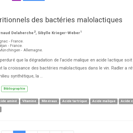
ritionnels des bactéries malolactiques
2
1
Arnaud Delaherche
, Sibylle Krieger-Weber
nac - France.
jan - France.
-Münchingen - Allemagne.
perduré que la dégradation de l’acide malique en acide lactique soit
t la croissance des bactéries malolactiques dans le vin. Radler a ré
ilieu synthétique, la …
Bibliographie
cide aminé
Vitamine
Minéraux
Acide tartrique
Acide malique
Acide c