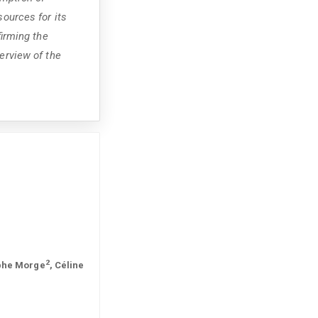
sources for its
firming the
erview of the
2
ophe Morge
, Céline