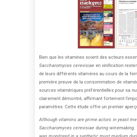
Bien que les vitamines soient des acteurs essent
Saccharomyces cerevisiae
en vinification reste
de leurs différents vitamères au cours de la fer
première preuve de la consommation de vitam
sources vitamériques préférentielles pour sa nutr
clairement démontré, affirmant fortement l’impo
paramètres. Cette étude offre un premier aper
Although vitamins are prime actors in yeast met
Saccharomyces cerevisiae during winemaking. To 
was monitored in a synthetic must medium durin