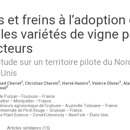
s et freins à l’adoption
les variétés de vigne p
cteurs
tude sur un territoire pilote du Nor
-Unis
2
3
2
3
ued Cheriet
, Christian Chervin
, Hervé Hannin
, Valérie Olivier
, Al
5
uvel
s de Purpan –Toulouse – France.
llier – Montpellier – France.
périeure agronomique deToulouse – Auzeville-Tolosane – France.
́rimentale de Pech Rouge – Gruissan – France.
e Plant Science – Cornell University – NewYork – États-Unis.
Articles similaires (15)