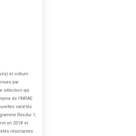
ola
) et oïdium
tenues par
 sélection qui
onyme de l’INRAE.
velles variétés
programme Resdur 1,
ment en 2018 et
́tés résistantes