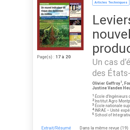
Articles Techniques
Levier
nouvel
produ
Page(s) :
17
à
20
Un cas d’é
des États
1
Olivier Geffroy
, Fo
Justine Vanden He
1
École d’Ingénieur
2
Institut Agro Montpe
3
École nationale su
4
INRAE – Unité expe
5
School of Integrativ
Extrait/Résumé
Dans la même revue (19)