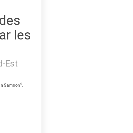
 des
ar les
d-Est
4
ain Samson
,