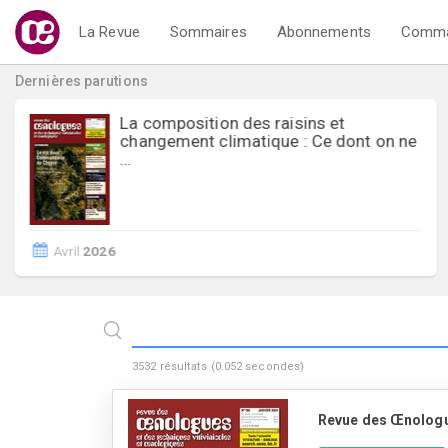
La Revue
Sommaires
Abonnements
Comma
Dernières parutions
La composition des raisins et
changement climatique : Ce dont on ne
…
Avril
2026
3532
résultats (
0.052
secondes)
Revue des Œnolog