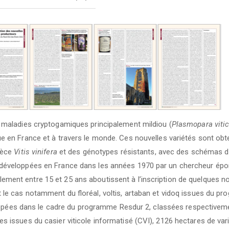
aux maladies cryptogamiques principalement mildiou (
Plasmopara vitic
ue en France et à travers le monde. Ces nouvelles variétés sont ob
pèce
Vitis vinifera
et des génotypes résistants, avec des schémas de
 développées en France dans les années 1970 par un chercheur ép
ement entre 15 et 25 ans aboutissent à l’inscription de quelques nou
t le cas notamment du floréal, voltis, artaban et vidoq issues du 
veloppées dans le cadre du programme Resdur 2, classées respective
s issues du casier viticole informatisé (CVI), 2126 hectares de varie