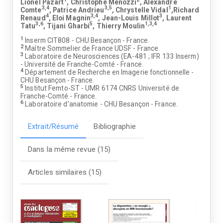
Lionel Pazart
, Christophe Menozzi
, Alexandre
3,4
3,5
1
Comte
, Patrice Andrieu
, Chrystelle Vidal
,Richard
4
3,4
3
Renaud
, Eloi Magnin
, Jean-Louis Millot
, Laurent
3,6
5
1,3,4
Tatu
, Tijani Gharbi
, Thierry Moulin
1
Inserm CIT808 - CHU Besançon - France.
2
Maître Sommelier de France UDSF - France.
3
Laboratoire de Neurosciences (EA-481 ; IFR 133 Inserm)
- Université de Franche-Comté - France.
4
Département de Recherche en Imagerie fonctionnelle -
CHU Besançon - France.
5
Institut Femto-ST - UMR 6174 CNRS Université de
Franche-Comté - France.
6
Laboratoire d’anatomie - CHU Besançon - France.
Extrait/Résumé
Bibliographie
Dans la même revue (15)
Articles similaires (15)