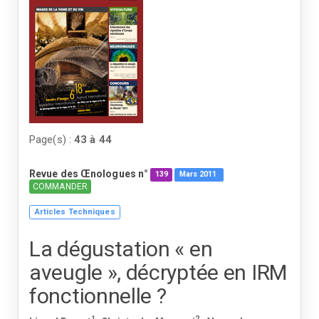
Page(s) :
43
à
44
Revue des Œnologues n°
139
Mars
2011
COMMANDER
Articles Techniques
La dégustation « en
aveugle », décryptée en IRM
fonctionnelle ?
1
2